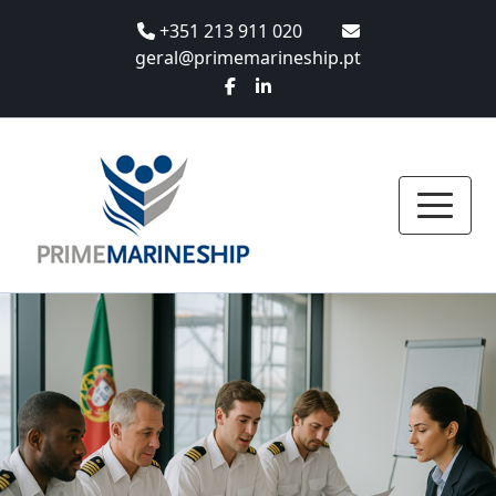
+351 213 911 020
geral@primemarineship.pt